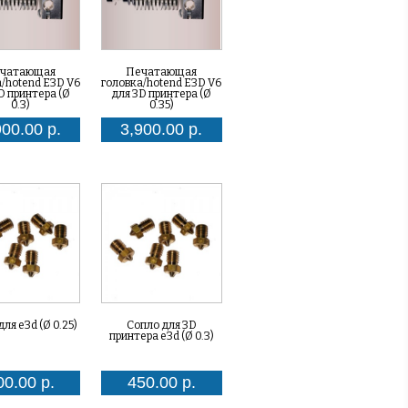
чатающая
Печатающая
а/hotend E3D V6
головка/hotend E3D V6
D принтера (Ø
для 3D принтера (Ø
0.3)
0.35)
900.00 р.
3,900.00 р.
ля e3d (Ø 0.25)
Сопло для 3D
принтера e3d (Ø 0.3)
00.00 р.
450.00 р.