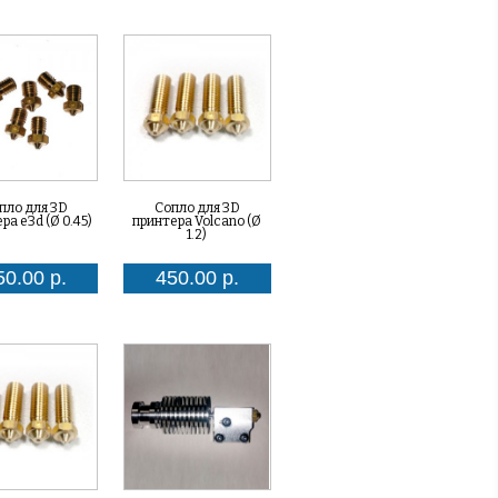
пло для 3D
Сопло для 3D
ра e3d (Ø 0.45)
принтера Volcano (Ø
1.2)
50.00 р.
450.00 р.