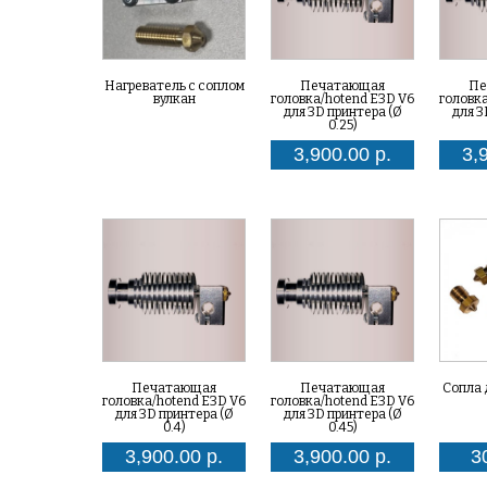
Нагреватель с соплом
Печатающая
Пе
вулкан
головка/hotend E3D V6
головк
для 3D принтера (Ø
для 3
0.25)
3,900.00 р.
3,
Печатающая
Печатающая
Сопла д
головка/hotend E3D V6
головка/hotend E3D V6
для 3D принтера (Ø
для 3D принтера (Ø
0.4)
0.45)
3,900.00 р.
3,900.00 р.
3