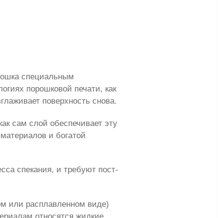
орошка специальным
огиях порошковой печати, как
зглаживает поверхность снова.
как сам слой обеспечивает эту
 материалов и богатой
сса спекания, и требуют пост-
ом или расплавленном виде)
териалам относятся жидкие