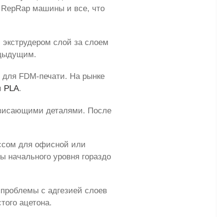
е RepRap машины и все, что
 экструдером слой за слоем
едыдущим.
 для FDM-печати. На рынке
и
PLA
.
ависающими деталями. После
ессом для офисной или
ты начального уровня гораздо
проблемы с адгезией слоев
того ацетона.