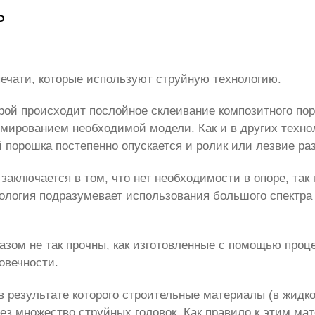
ь
ечати, которые используют струйную технологию.
оторой происходит послойное склеивание композитного п
ированием необходимой модели. Как и в других технол
й порошка постепенно опускается и ролик или лезвие ра
аключается в том, что нет необходимости в опоре, так 
нология подразумевает использования большого спектра
азом не так прочны, как изготовленные с помощью проце
овечности.
в результате которого строительные материалы (в жидк
ез множество струйных головок. Как правило к этим ма