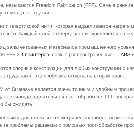
е, называются Freedom Fabrication (FFF). Самые ранни
зуют метод экструзии.
нии пластиковой нити, которая выдавливается нагретым
хности. Каждый слой затвердевает и скрепляется с пр
ряд запатентованных материалов промышленного уровня
для FFF
3D-принтеров
, самые распространенные —
ABS
ются опорные конструкции для любых конструкций с н
экструдерами, эта проблема отошла на второй план.
M от Stratasys является очень точным и удобным проц
ается иногда в длительной пост-обработке. FFF аппара
ло бы ожидать.
ленными для сложных геометрических фигур, возможны 
шние проблемы решаемы с помощью пост-обработке прос