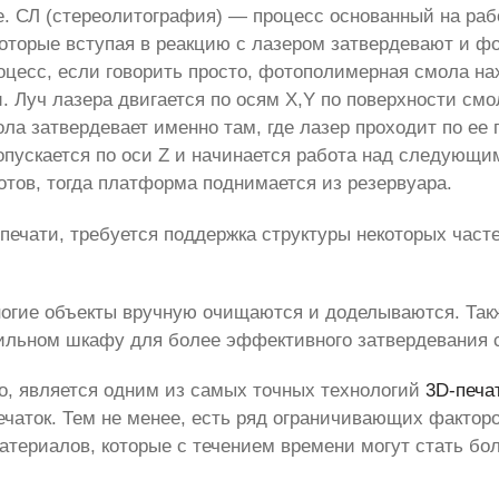
е. СЛ (стереолитография) — процесс основанный на раб
торые вступая в реакцию с лазером затвердевают и ф
оцесс, если говорить просто, фотополимерная смола на
 Луч лазера двигается по осям X,Y по поверхности смо
ола затвердевает именно там, где лазер проходит по ее
пускается по оси Z и начинается работа над следующи
 готов, тогда платформа поднимается из резервуара.
печати, требуется поддержка структуры некоторых частей
ногие объекты вручную очищаются и доделываются. Так
ильном шкафу для более эффективного затвердевания 
о, является одним из самых точных технологий
3D-печа
чаток. Тем не менее, есть ряд ограничивающих фактор
атериалов, которые с течением времени могут стать бо